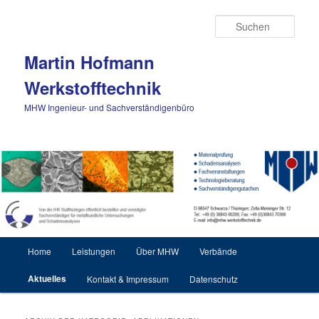
Zum Inhalt wechseln
Zum sekundären Inhalt wechseln
Such
Martin Hofmann
Werkstofftechnik
MHW Ingenieur- und Sachverständigenbüro
Hauptmenü
Home
Leistungen
Über MHW
Verbände
Aktuelles
Kontakt & Impressum
Datenschutz