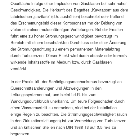
Oberfläche infolge einer Implosion von Gasblasen bei sehr hoher
Geschwindigkeit. Die Herkunft des Begriffes „Kavitation“ aus dem
lateinischen „cavitare“ (d.h. aushöhlen) beschreibt sehr treffend
das Erscheinungsbild dieser Korrosionsart mir der Bildung von
vielen einzelnen muldenförmigen Vertiefungen. Bei der Erosion
führt eine zu hoher Strömungsgeschwindigkeit bevorzugt im
Bereich mit einem beschränkten Durchfluss oder einer Änderung
der Strömungsrichtung zu einem permanenten Materialabtrag
durch Turbulenzen. Dieser Effekt wird durch abrasiv oder korrosiv
wirkende Inhaltsstoffe im Medium bzw. durch Gasblasen
verstärkt.
In der Praxis tritt der Schädigungsmechanismus bevorzugt an
Querschnittsänderungen und Abzweigungen in den
Leitungssystemen auf, und bleibt i.d.R. bis zum
Wandungsdurchbruch unerkannt. Um teure Folgeschäden durch
einen Wasseraustritt zu vermeiden, sind bei der Installation
einige Regeln zu beachten. Die Strömungsgeschwindigkeit (auch
in den Zirkulationsleitungen) ist zur Vermeidung von Turbulenzen
und an kritischen Stellen nach DIN 1988 T3 auf 0,5 m/s zu
begrenzen.