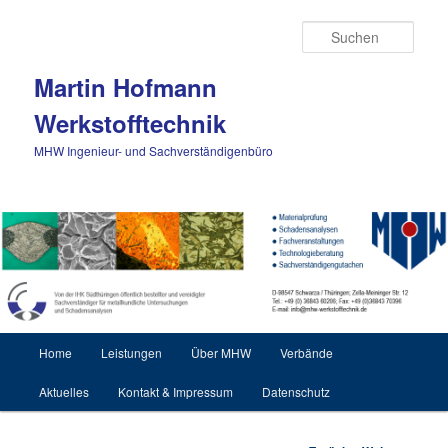
Zum Inhalt wechseln
Such
Martin Hofmann
Werkstofftechnik
MHW Ingenieur- und Sachverständigenbüro
Hauptmenü
Home
Leistungen
Über MHW
Verbände
Aktuelles
Kontakt & Impressum
Datenschutz