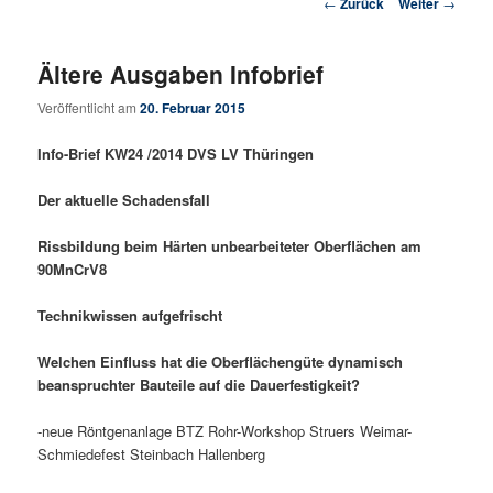
Beitrags-Navigation
←
Zurück
Weiter
→
Ältere Ausgaben Infobrief
Veröffentlicht am
20. Februar 2015
Info-Brief KW24 /2014 DVS LV Thüringen
Der aktuelle Schadensfall
Rissbildung beim Härten unbearbeiteter Oberflächen am
90MnCrV8
Technikwissen aufgefrischt
Welchen Einfluss hat die Oberflächengüte dynamisch
beanspruchter Bauteile auf die Dauerfestigkeit?
-neue Röntgenanlage BTZ Rohr-Workshop Struers Weimar-
Schmiedefest Steinbach Hallenberg