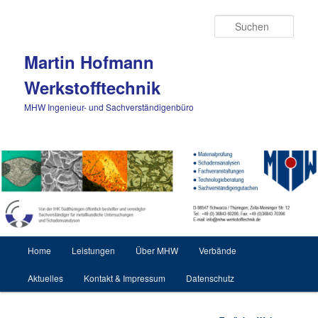
Zum Inhalt wechseln
Such
Martin Hofmann
Werkstofftechnik
MHW Ingenieur- und Sachverständigenbüro
Hauptmenü
Home
Leistungen
Über MHW
Verbände
Aktuelles
Kontakt & Impressum
Datenschutz