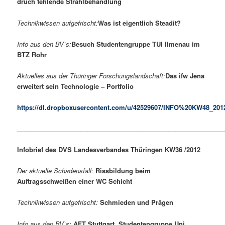
druch fehlende Strahlbehandlung
Technikwissen aufgefrischt:
Was ist eigentlich Steadit?
Info aus den BV`s:
Besuch Studentengruppe TUI llmenau im
BTZ Rohr
Aktuelles aus der Thüringer Forschungslandschaft:
Das ifw Jena
erweitert sein Technologie – Portfolio
https://dl.dropboxusercontent.com/u/42529607/INFO%20KW48_201
___________________________________________________________
Infobrief des DVS Landesverbandes Thüringen KW36 /2012
Der aktuelle Schadensfall:
Rissbildung beim
Auftragsschweißen einer WC Schicht
Technikwissen aufgefrischt:
Schmieden und Prägen
Info aus den BV`s:
AFT Stuttgart, Studentengruppe Uni