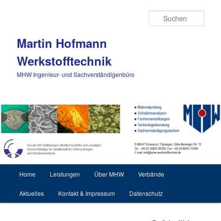
Zum Inhalt wechseln
Such
Martin Hofmann
Werkstofftechnik
MHW Ingenieur- und Sachverständigenbüro
Hauptmenü
Home
Leistungen
Über MHW
Verbände
Aktuelles
Kontakt & Impressum
Datenschutz