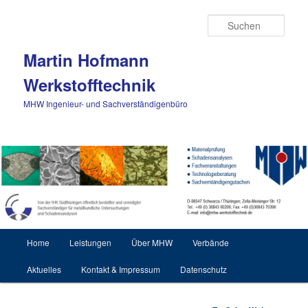
Zum Inhalt wechseln
Such
Martin Hofmann
Werkstofftechnik
MHW Ingenieur- und Sachverständigenbüro
Hauptmenü
Home
Leistungen
Über MHW
Verbände
Aktuelles
Kontakt & Impressum
Datenschutz