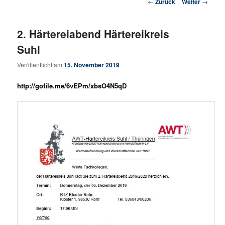
Beitrags-Navigation
←
Zurück
Weiter
→
2. Härtereiabend Härtereikreis
Suhl
Veröffentlicht am
15. November 2019
http://gofile.me/6vEPm/xbsO4N5qD