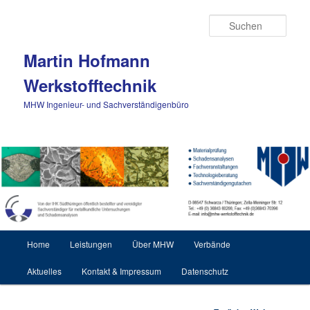
Zum Inhalt wechseln
Such
Martin Hofmann
Werkstofftechnik
MHW Ingenieur- und Sachverständigenbüro
Hauptmenü
Home
Leistungen
Über MHW
Verbände
Aktuelles
Kontakt & Impressum
Datenschutz