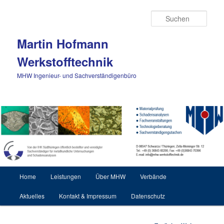
Zum Inhalt wechseln
Such
Martin Hofmann
Werkstofftechnik
MHW Ingenieur- und Sachverständigenbüro
Hauptmenü
Home
Leistungen
Über MHW
Verbände
Aktuelles
Kontakt & Impressum
Datenschutz