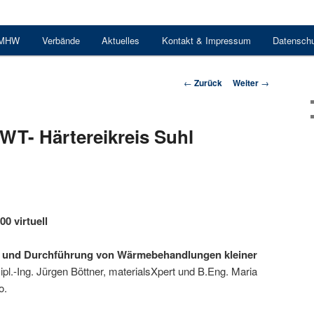
 MHW
Verbände
Aktuelles
Kontakt & Impressum
Datensch
Beitrags-
←
Zurück
Weiter
→
Navigation
WT- Härtereikreis Suhl
00 virtuell
ng und Durchführung von Wärmebehandlungen kleiner
ipl.-Ing. Jürgen Böttner, materialsXpert und B.Eng. Maria
o.