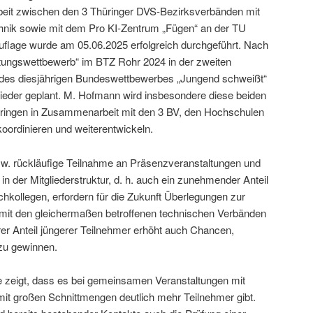
eit zwischen den 3 Thüringer DVS-Bezirksverbänden mit
hnik sowie mit dem Pro KI-Zentrum „Fügen“ an der TU
Auflage wurde am 05.06.2025 erfolgreich durchgeführt. Nach
ungswettbewerb“ im BTZ Rohr 2024 in der zweiten
d des diesjährigen Bundeswettbewerbes „Jungend schweißt“
ieder geplant. M. Hofmann wird insbesondere diese beiden
ringen in Zusammenarbeit mit den 3 BV, den Hochschulen
 koordinieren und weiterentwickeln.
zw. rückläufige Teilnahme an Präsenzveranstaltungen und
 in der Mitgliederstruktur, d. h. auch ein zunehmender Anteil
achkollegen, erfordern für die Zukunft Überlegungen zur
mit den gleichermaßen betroffenen technischen Verbänden
er Anteil jüngerer Teilnehmer erhöht auch Chancen,
 zu gewinnen.
re zeigt, dass es bei gemeinsamen Veranstaltungen mit
 großen Schnittmengen deutlich mehr Teilnehmer gibt.