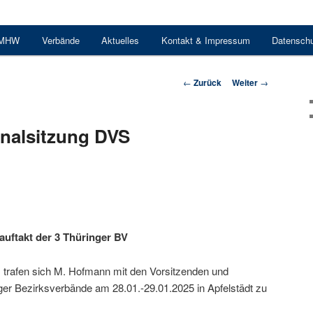
 MHW
Verbände
Aktuelles
Kontakt & Impressum
Datensch
Beitrags-
←
Zurück
Weiter
→
Navigation
nalsitzung DVS
uftakt der 3 Thüringer BV
 trafen sich M. Hofmann mit den Vorsitzenden und
ger Bezirksverbände am 28.01.-29.01.2025 in Apfelstädt zu